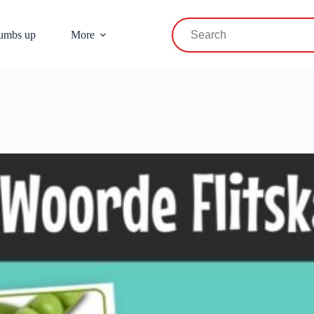
umbs up
More