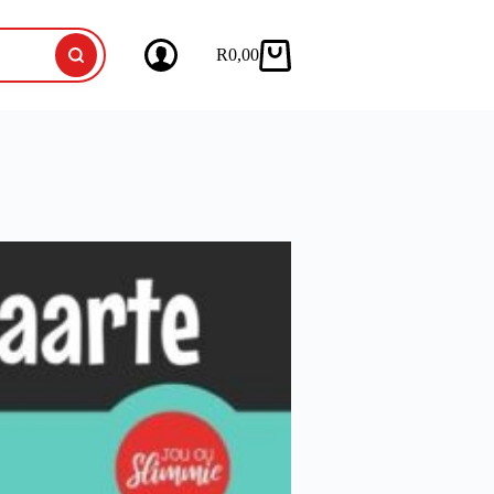
R
0,00