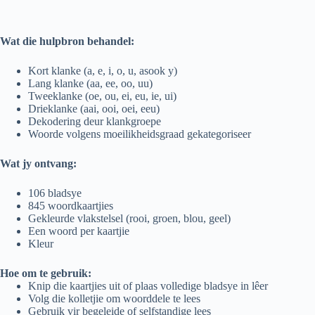
Wat die hulpbron behandel:
Kort klanke (a, e, i, o, u, asook y)
Lang klanke (aa, ee, oo, uu)
Tweeklanke (oe, ou, ei, eu, ie, ui)
Drieklanke (aai, ooi, oei, eeu)
Dekodering deur klankgroepe
Woorde volgens moeilikheidsgraad gekategoriseer
W
at jy ontvang:
106 bladsye
845 woordkaartjies
Gekleurde vlakstelsel (rooi, groen, blou, geel)
Een woord per kaartjie
Kleur
Hoe om te gebruik:
Knip die kaartjies uit of plaas volledige bladsye in lêer
Volg die kolletjie om woorddele te lees
Gebruik vir begeleide of selfstandige lees